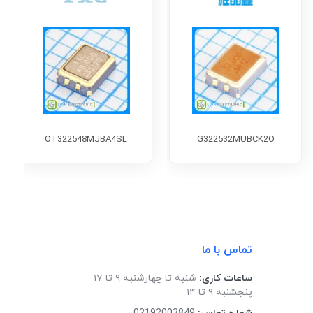
OT322548MJBA4SL
G322532MUBCK2O
تماس با ما
ساعات کاری:
شنبه تا چهارشنبه ۹ تا ۱۷
پنجشنبه ۹ تا ۱۴