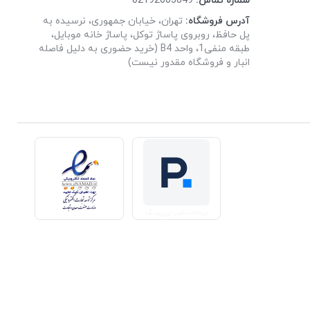
شماره تماس:
02192003849
آدرس فروشگاه:
تهران، خیابان جمهوری، نرسیده به
پل حافظ، روبروی پاساژ توکل، پاساژ خانه موبایل،
طبقه منفی1، واحد B4 (خرید حضوری به دلیل فاصله
انبار و فروشگاه مقدور نیست)