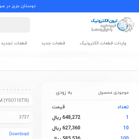
دوستان عزیز در صور
واردات قطعات الکترونیک
قطعات جدید
قطعات تجدید 
به زودی
موجودی محصول
(YSO110TR) OT2JI-111-8M
تعداد
قیمت
1
648,272 ریال
3737
10
627,360 ریال
Download
100
585,536 ریال