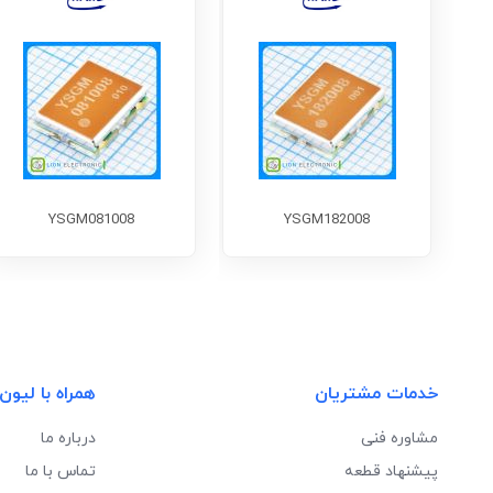
YSGM081008
YSGM182008
خدمات مشتریان
همراه با لیون
مشاوره فنی
درباره ما
پیشنهاد قطعه
تماس با ما