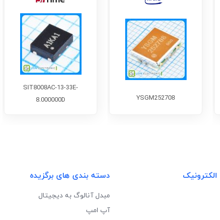
SIT8008AC-13-33E-
YSGM252708
8.000000D
 الکترونیک
دسته بندی های برگزیده
مبدل آنالوگ به دیجیتال
آپ امپ