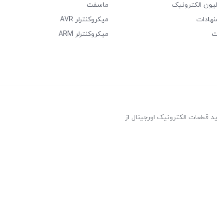
لیون الکترونیک
ماسفت
نهادات
میکروکنترلر AVR
ت
میکروکنترلر ARM
د قطعات الکترونیک اورجینال از