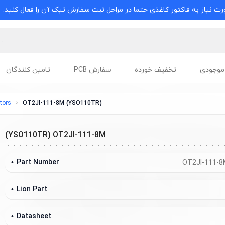
ت نیاز به فاکتور کاغذی حتما در مراحل ثبت سفارش تیک آن را فعال کنید.
موجودی
تخفیف خورده
سفارش PCB
تامین کنندگان
tors
(YSO110TR) OT2JI-111-8M
(YSO110TR) OT2JI-111-8M
Part Number
Lion Part
Datasheet