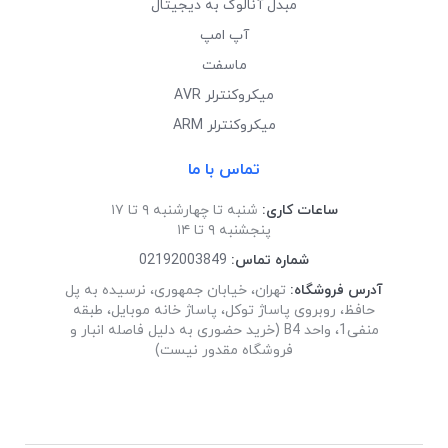
مبدل آنالوگ به دیجیتال
آپ امپ
ماسفت
میکروکنترلر AVR
میکروکنترلر ARM
تماس با ما
ساعات کاری:
شنبه تا چهارشنبه ۹ تا ۱۷
پنجشنبه ۹ تا ۱۴
شماره تماس:
02192003849
آدرس فروشگاه:
تهران، خیابان جمهوری، نرسیده به پل
حافظ، روبروی پاساژ توکل، پاساژ خانه موبایل، طبقه
منفی1، واحد B4 (خرید حضوری به دلیل فاصله انبار و
فروشگاه مقدور نیست)