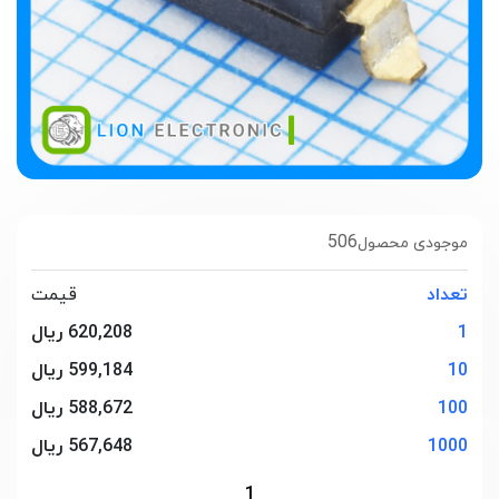
506
موجودی محصول
تعداد
قیمت
1
620,208 ریال
10
599,184 ریال
100
588,672 ریال
1000
567,648 ریال