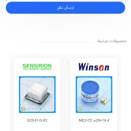
ارسال نظر
محصولات مرتبط
SCD41-D-R2
ME2-CO φ20×16.4