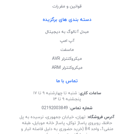
قوانین و مقررات
دسته بندی های برگزیده
مبدل آنالوگ به دیجیتال
آپ امپ
ماسفت
میکروکنترلر AVR
میکروکنترلر ARM
تماس با ما
ساعات کاری:
شنبه تا چهارشنبه ۹ تا ۱۷
پنجشنبه ۹ تا ۱۴
شماره تماس:
02192003849
آدرس فروشگاه:
تهران، خیابان جمهوری، نرسیده به پل
حافظ، روبروی پاساژ توکل، پاساژ خانه موبایل، طبقه
منفی1، واحد B4 (خرید حضوری به دلیل فاصله انبار و