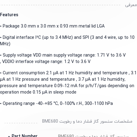
رفی
Features
• Package 3.0 mm x 3.0 mm x 0.93 mm metal lid LGA
• Digital interface I²C (up to 3.4 MHz) and SPI (3 and 4 wire, up to 
MHz)
• Supply voltage VDD main supply voltage range: 1.71 V to 3.6 V
, VDDIO interface voltage range: 1.2 V to 3.6 V
• Current consumption 2.1 µA at 1 Hz humidity and temperature , 
µA at 1 Hz pressure and temperature , 3.7 µA at 1 Hz humidity,
pressure and temperature 0.09‒12 mA for p/h/T/gas depending o
operation mode 0.15 µA in sleep mode
• Operating range -40‒+85 °C, 0‒100% r.H., 300‒1100 hPa
مشخصات سنسور گاز فشار دما و رطوبت BME680
Part Number
سنسور گاز فشار دما و رطوبت BME680