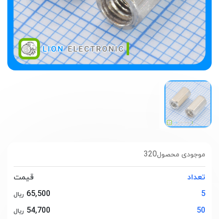
320
موجودی محصول
تعداد
قیمت
65,500
5
ریال
54,700
50
ریال