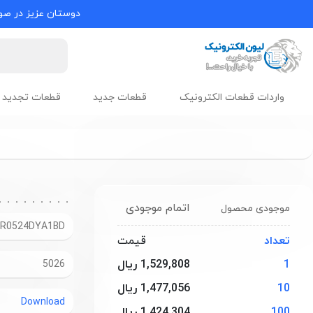
دوستان عزیز در صور
واردات قطعات الکترونیک
قطعات جدید
قطعات تجدید 
اتمام موجودی
موجودی محصول
LR0524DYA1BD
تعداد
قیمت
1
1,529,808 ریال
5026
10
1,477,056 ریال
Download
100
1,424,304 ریال