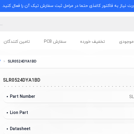
ت نیاز به فاکتور کاغذی حتما در مراحل ثبت سفارش تیک آن را فعال کنید.
موجودی
تخفیف خورده
سفارش PCB
تامین کنندگان
 Display
SLR0524DYA1BD
SLR0524DYA1BD
Part Number
S
Lion Part
Datasheet