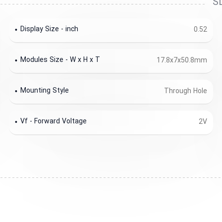
Display Size - inch
0.52
Modules Size - W x H x T
17.8x7x50.8mm
Mounting Style
Through Hole
Vf - Forward Voltage
2V