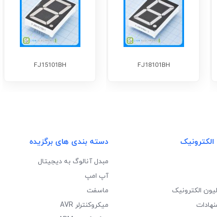
FJ15101BH
FJ18101BH
 الکترونیک
دسته بندی های برگزیده
مبدل آنالوگ به دیجیتال
آپ امپ
لیون الکترونیک
ماسفت
نهادات
میکروکنترلر AVR