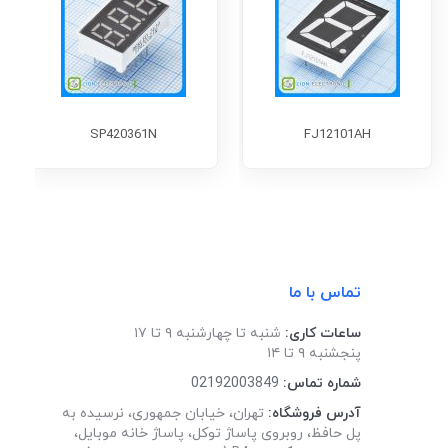
SP420361N
FJ12101AH
تماس با ما
ساعات کاری:
شنبه تا چهارشنبه ۹ تا ۱۷
پنجشنبه ۹ تا ۱۴
شماره تماس:
02192003849
آدرس فروشگاه:
تهران، خیابان جمهوری، نرسیده به
پل حافظ، روبروی پاساژ توکل، پاساژ خانه موبایل،