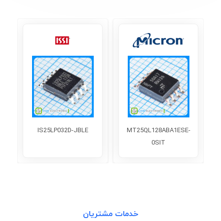
IS25LP032D-JBLE
MT25QL128ABA1ESE-
0SIT
خدمات مشتریان