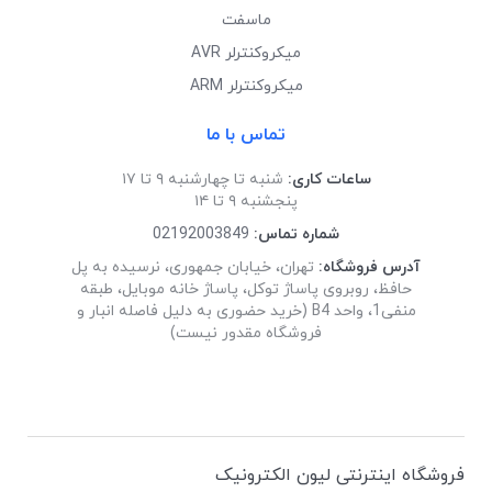
ماسفت
میکروکنترلر AVR
میکروکنترلر ARM
تماس با ما
ساعات کاری:
شنبه تا چهارشنبه ۹ تا ۱۷
پنجشنبه ۹ تا ۱۴
شماره تماس:
02192003849
آدرس فروشگاه:
تهران، خیابان جمهوری، نرسیده به پل
حافظ، روبروی پاساژ توکل، پاساژ خانه موبایل، طبقه
منفی1، واحد B4 (خرید حضوری به دلیل فاصله انبار و
فروشگاه مقدور نیست)
فروشگاه اینترنتی لیون الکترونیک