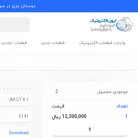
دوستان عزیز در صور
واردات قطعات الکترونیک
قطعات جدید
قطعات تجدید 
2
موجودی محصول
JM-CT4-1
تعداد
قیمت
1
12,300,000 ریال
5141
Download