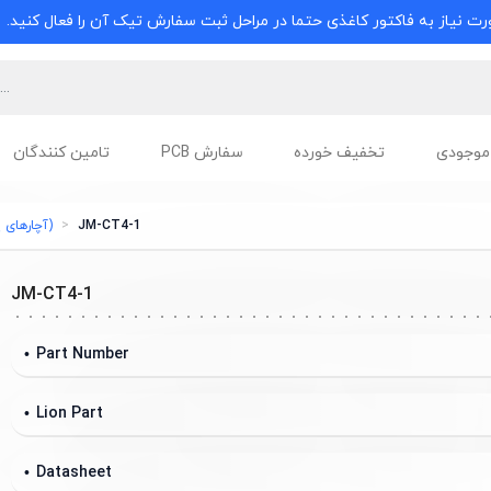
ت نیاز به فاکتور کاغذی حتما در مراحل ثبت سفارش تیک آن را فعال کنید.
موجودی
تخفیف خورده
سفارش PCB
تامین کنندگان
JM-CT4-1
(آچارهای پرس 
JM-CT4-1
Part Number
Lion Part
Datasheet