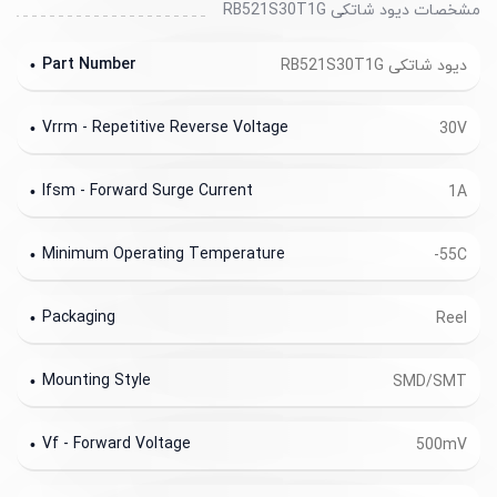
مشخصات دیود شاتکی RB521S30T1G
Part Number
دیود شاتکی RB521S30T1G
Vrrm - Repetitive Reverse Voltage
30V
Ifsm - Forward Surge Current
1A
Minimum Operating Temperature
-55C
Packaging
Reel
Mounting Style
SMD/SMT
Vf - Forward Voltage
500mV