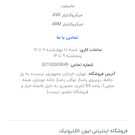
ماسفت
میکروکنترلر AVR
میکروکنترلر ARM
تماس با ما
ساعات کاری:
شنبه تا چهارشنبه ۹ تا ۱۷
پنجشنبه ۹ تا ۱۴
شماره تماس:
02192003849
آدرس فروشگاه:
تهران، خیابان جمهوری، نرسیده به پل
حافظ، روبروی پاساژ توکل، پاساژ خانه موبایل، طبقه
منفی1، واحد B4 (خرید حضوری به دلیل فاصله انبار و
فروشگاه مقدور نیست)
فروشگاه اینترنتی لیون الکترونیک