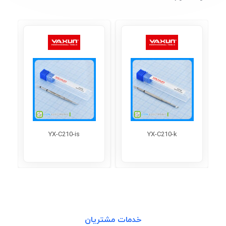
YX-C210-is
YX-C210-k
خدمات مشتریان