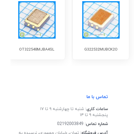
OT322548MJBA4SL
G322532MUBCK2O
تماس با ما
ساعات کاری:
شنبه تا چهارشنبه ۹ تا ۱۷
پنجشنبه ۹ تا ۱۴
شماره تماس:
02192003849
آدرس فروشگاه:
تهران، خیابان جمهوری، نرسیده به