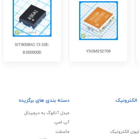
SIT8008AC-13-33E-
YSGM252708
8.000000D
 الکترونیک
دسته بندی های برگزیده
مبدل آنالوگ به دیجیتال
آپ امپ
لیون الکترونیک
ماسفت