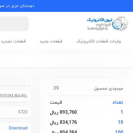
دوستان عزیز در صور
واردات قطعات الکترونیک
قطعات جدید
قطعات تجدید 
39
موجودی محصول
5032MJBA4SL
تعداد
قیمت
1
893,760 ریال
5723
10
834,176 ریال
Download
100
804,384 ریال