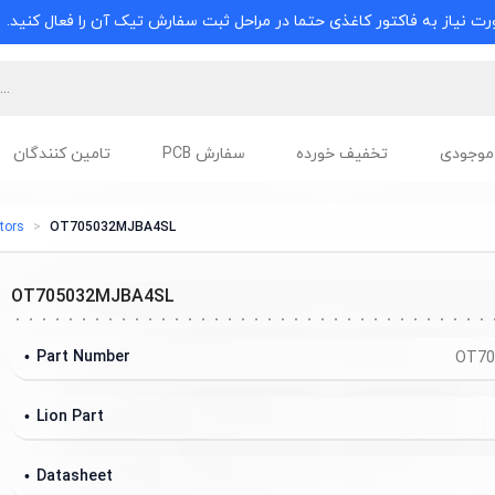
ت نیاز به فاکتور کاغذی حتما در مراحل ثبت سفارش تیک آن را فعال کنید.
موجودی
تخفیف خورده
سفارش PCB
تامین کنندگان
tors
OT705032MJBA4SL
OT705032MJBA4SL
Part Number
OT70
Lion Part
Datasheet