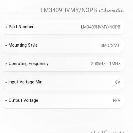
مشخصات LM3409HVMY/NOPB
Part Number
LM3409HVMY/NOPB
Mounting Style
SMD/SMT
Operating Frequency
300kHz - 1MHz
Input Voltage Min
6V
Output Voltage
N/A