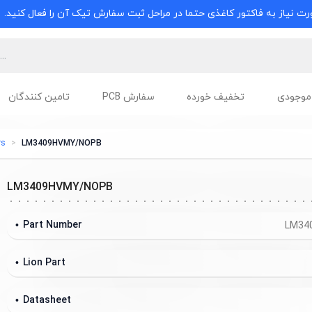
ت نیاز به فاکتور کاغذی حتما در مراحل ثبت سفارش تیک آن را فعال کنید.
موجودی
تخفیف خورده
سفارش PCB
تامین کنندگان
rs
LM3409HVMY/NOPB
LM3409HVMY/NOPB
Part Number
LM34
Lion Part
Datasheet