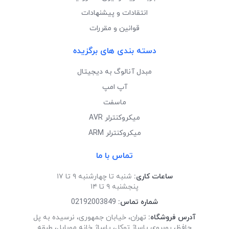
انتقادات و پیشنهادات
قوانین و مقررات
دسته بندی های برگزیده
مبدل آنالوگ به دیجیتال
آپ امپ
ماسفت
میکروکنترلر AVR
میکروکنترلر ARM
تماس با ما
ساعات کاری:
شنبه تا چهارشنبه ۹ تا ۱۷
پنجشنبه ۹ تا ۱۴
شماره تماس:
02192003849
آدرس فروشگاه:
تهران، خیابان جمهوری، نرسیده به پل
حافظ، روبروی پاساژ توکل، پاساژ خانه موبایل، طبقه