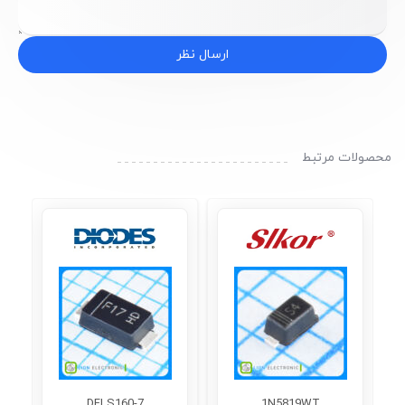
ارسال نظر
محصولات مرتبط
DFLS160-7
1N5819WT