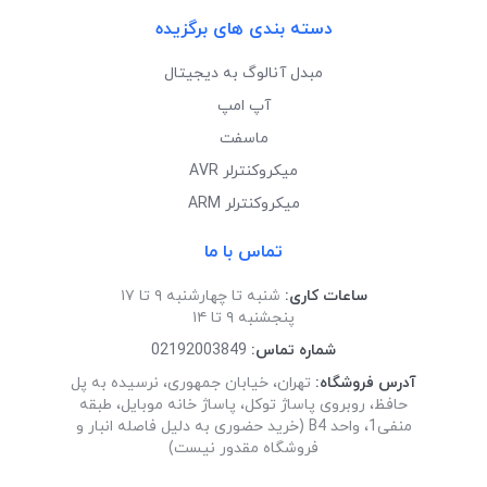
دسته بندی های برگزیده
مبدل آنالوگ به دیجیتال
آپ امپ
ماسفت
میکروکنترلر AVR
میکروکنترلر ARM
تماس با ما
ساعات کاری:
شنبه تا چهارشنبه ۹ تا ۱۷
پنجشنبه ۹ تا ۱۴
شماره تماس:
02192003849
آدرس فروشگاه:
تهران، خیابان جمهوری، نرسیده به پل
حافظ، روبروی پاساژ توکل، پاساژ خانه موبایل، طبقه
منفی1، واحد B4 (خرید حضوری به دلیل فاصله انبار و
فروشگاه مقدور نیست)