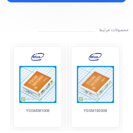
محصولات مرتبط
YSGM081008
YSGM182008