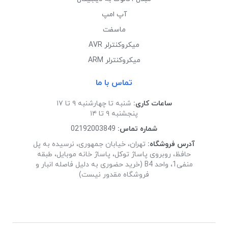
آپ امپ
ماسفت
میکروکنترلر AVR
میکروکنترلر ARM
تماس با ما
ساعات کاری:
شنبه تا چهارشنبه ۹ تا ۱۷
پنجشنبه ۹ تا ۱۴
شماره تماس:
02192003849
آدرس فروشگاه:
تهران، خیابان جمهوری، نرسیده به پل
حافظ، روبروی پاساژ توکل، پاساژ خانه موبایل، طبقه
منفی1، واحد B4 (خرید حضوری به دلیل فاصله انبار و
فروشگاه مقدور نیست)