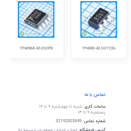
TP4056X-42-ESOP8
TP4083-42-SOT236
تماس با ما
ساعات کاری:
شنبه تا چهارشنبه ۹ تا ۱۷
پنجشنبه ۹ تا ۱۴
شماره تماس:
02192003849
آدرس فروشگاه:
تهران، خیابان جمهوری، نرسیده به