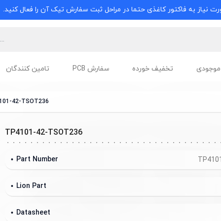
ت نیاز به فاکتور کاغذی حتما در مراحل ثبت سفارش تیک آن را فعال کنید.
موجودی
تخفیف خورده
سفارش PCB
تامین کنندگان
101-42-TSOT236
TP4101-42-TSOT236
Part Number
TP410
Lion Part
Datasheet