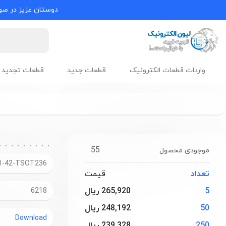
دوستان عزیز در صور
واردات قطعات الکترونیک
قطعات جدید
قطعات تجدید 
55
موجودی محصول
1-42-TSOT236
تعداد
قیمت
5
265,920 ریال
6218
50
248,192 ریال
Download
250
239,328 ریال