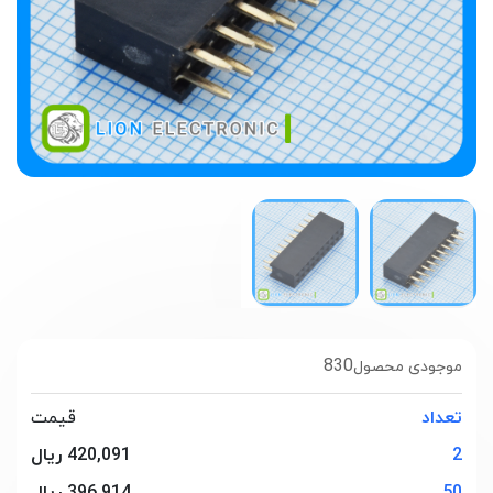
830
موجودی محصول
تعداد
قیمت
2
420,091 ریال