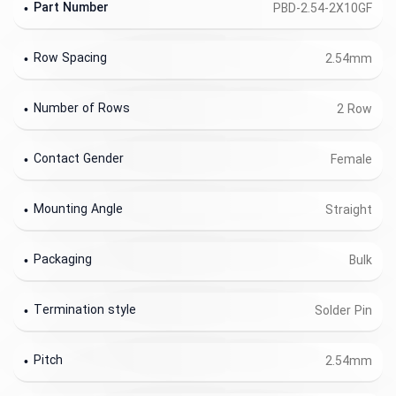
Part Number
PBD-2.54-2X10GF
Row Spacing
2.54mm
Number of Rows
2 Row
Contact Gender
Female
Mounting Angle
Straight
Packaging
Bulk
Termination style
Solder Pin
Pitch
2.54mm