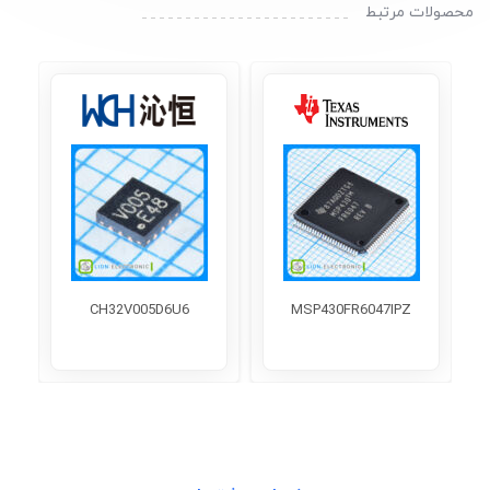
محصولات مرتبط
CH32V005D6U6
MSP430FR6047IPZ