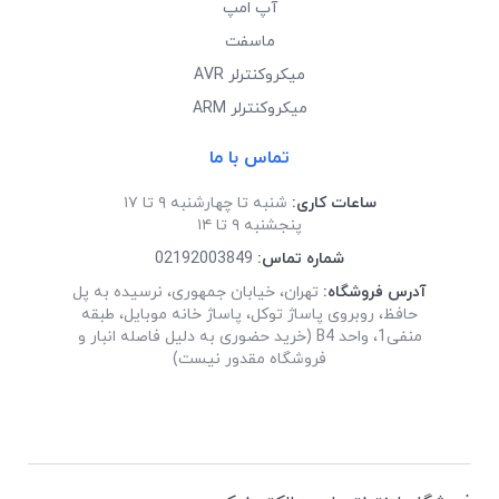
آپ امپ
ماسفت
میکروکنترلر AVR
میکروکنترلر ARM
تماس با ما
ساعات کاری:
شنبه تا چهارشنبه ۹ تا ۱۷
پنجشنبه ۹ تا ۱۴
شماره تماس:
02192003849
آدرس فروشگاه:
تهران، خیابان جمهوری، نرسیده به پل
حافظ، روبروی پاساژ توکل، پاساژ خانه موبایل، طبقه
منفی1، واحد B4 (خرید حضوری به دلیل فاصله انبار و
فروشگاه مقدور نیست)