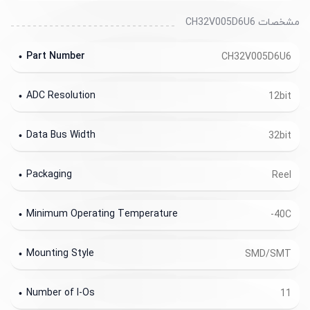
مشخصات CH32V005D6U6
Part Number
CH32V005D6U6
ADC Resolution
12bit
Data Bus Width
32bit
Packaging
Reel
Minimum Operating Temperature
-40C
Mounting Style
SMD/SMT
Number of I-Os
11