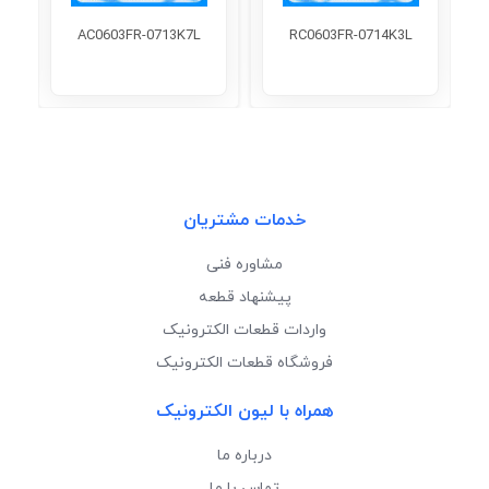
AC0603FR-0713K7L
RC0603FR-0714K3L
خدمات مشتریان
مشاوره فنی
پیشنهاد قطعه
واردات قطعات الکترونیک
فروشگاه قطعات الکترونیک
همراه با لیون الکترونیک
درباره ما
تماس با ما