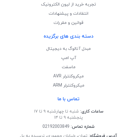
تجربه خرید از لیون الکترونیک
انتقادات و پیشنهادات
قوانین و مقررات
دسته بندی های برگزیده
مبدل آنالوگ به دیجیتال
آپ امپ
ماسفت
میکروکنترلر AVR
میکروکنترلر ARM
تماس با ما
ساعات کاری:
شنبه تا چهارشنبه ۹ تا ۱۷
پنجشنبه ۹ تا ۱۴
شماره تماس:
02192003849
آدرس فروشگاه:
تهران، خیابان جمهوری، نرسیده به پل