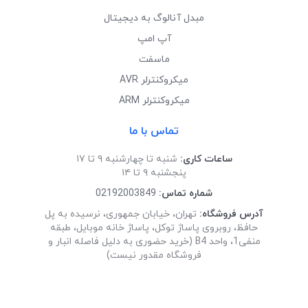
مبدل آنالوگ به دیجیتال
آپ امپ
ماسفت
میکروکنترلر AVR
میکروکنترلر ARM
تماس با ما
ساعات کاری:
شنبه تا چهارشنبه ۹ تا ۱۷
پنجشنبه ۹ تا ۱۴
شماره تماس:
02192003849
آدرس فروشگاه:
تهران، خیابان جمهوری، نرسیده به پل
حافظ، روبروی پاساژ توکل، پاساژ خانه موبایل، طبقه
منفی1، واحد B4 (خرید حضوری به دلیل فاصله انبار و
فروشگاه مقدور نیست)