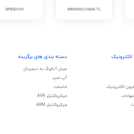
BP8501CH
INN3692C-H606-TL
 الکترونیک
دسته بندی های برگزیده
مبدل آنالوگ به دیجیتال
آپ امپ
لیون الکترونیک
ماسفت
نهادات
میکروکنترلر AVR
ت
میکروکنترلر ARM