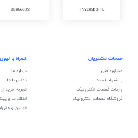
SD8666QS
TNY285DG-TL
خدمات مشتریان
همراه با لیون
مشاوره فنی
درباره ما
پیشنهاد قطعه
تماس با ما
واردات قطعات الکترونیک
تجربه خرید از 
فروشگاه قطعات الکترونیک
انتقادات و پیش
قوانین و مقررا