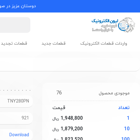
دوستان عزیز در صور
واردات قطعات الکترونیک
قطعات جدید
قطعات تجدید 
76
موجودی محصول
TNY280PN
تعداد
قیمت
1,948,800
1
921
ریال
1,879,200
10
ریال
Download
1,823,520
100