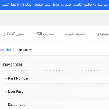
ت نیاز به فاکتور کاغذی حتما در مراحل ثبت سفارش تیک آن را فعال کنید.
موجودی
تخفیف خورده
سفارش PCB
تامین کنندگان
 Switcher
TNY280PN
TNY280PN
Part Number
Lion Part
Datasheet