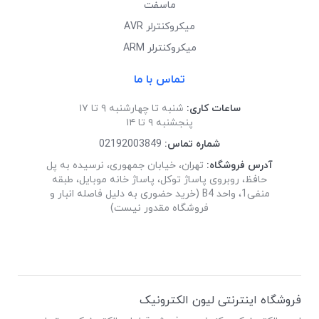
ماسفت
میکروکنترلر AVR
میکروکنترلر ARM
تماس با ما
ساعات کاری:
شنبه تا چهارشنبه ۹ تا ۱۷
پنجشنبه ۹ تا ۱۴
شماره تماس:
02192003849
آدرس فروشگاه:
تهران، خیابان جمهوری، نرسیده به پل
حافظ، روبروی پاساژ توکل، پاساژ خانه موبایل، طبقه
منفی1، واحد B4 (خرید حضوری به دلیل فاصله انبار و
فروشگاه مقدور نیست)
فروشگاه اینترنتی لیون الکترونیک