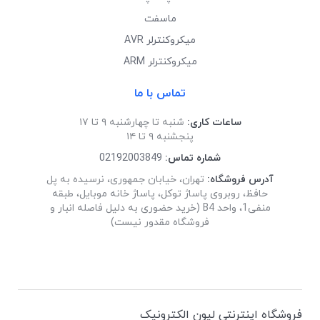
ماسفت
میکروکنترلر AVR
میکروکنترلر ARM
تماس با ما
ساعات کاری:
شنبه تا چهارشنبه ۹ تا ۱۷
پنجشنبه ۹ تا ۱۴
شماره تماس:
02192003849
آدرس فروشگاه:
تهران، خیابان جمهوری، نرسیده به پل
حافظ، روبروی پاساژ توکل، پاساژ خانه موبایل، طبقه
منفی1، واحد B4 (خرید حضوری به دلیل فاصله انبار و
فروشگاه مقدور نیست)
فروشگاه اینترنتی لیون الکترونیک