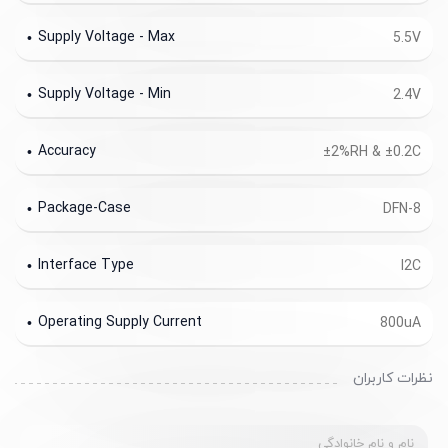
Supply Voltage - Max
5.5V
Supply Voltage - Min
2.4V
Accuracy
±2%RH & ±0.2C
Package-Case
DFN-8
Interface Type
I2C
Operating Supply Current
800uA
نظرات کاربران