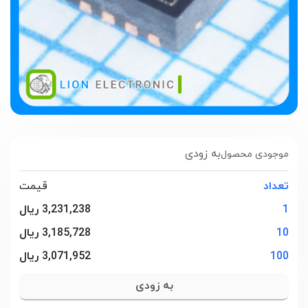
به زودی
موجودی محصول
تعداد
قیمت
1
3,231,238 ریال
10
3,185,728 ریال
100
3,071,952 ریال