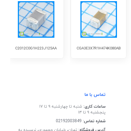
C2012C0G1H223J125AA
CGA3E3X7R1H474K080AB
تماس با ما
ساعات کاری:
شنبه تا چهارشنبه ۹ تا ۱۷
پنجشنبه ۹ تا ۱۴
شماره تماس:
02192003849
آدرس فروشگاه:
تهران، خیابان جمهوری، نرسیده به