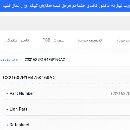
ت نیاز به فاکتور کاغذی حتما در مراحل ثبت سفارش تیک آن را فعال کنید.
موجودی
تخفیف خورده
سفارش PCB
تامین کنندگان
Capacitors
C3216X7R1H475K160AC
C3216X7R1H475K160AC
Part Number
C3216X7
Lion Part
Datasheet