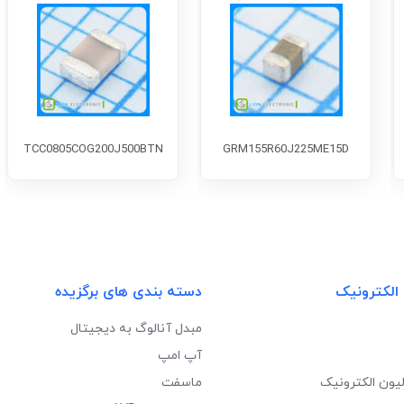
TCC0805COG200J500BTN
GRM155R60J225ME15D
 الکترونیک
دسته بندی های برگزیده
مبدل آنالوگ به دیجیتال
آپ امپ
لیون الکترونیک
ماسفت