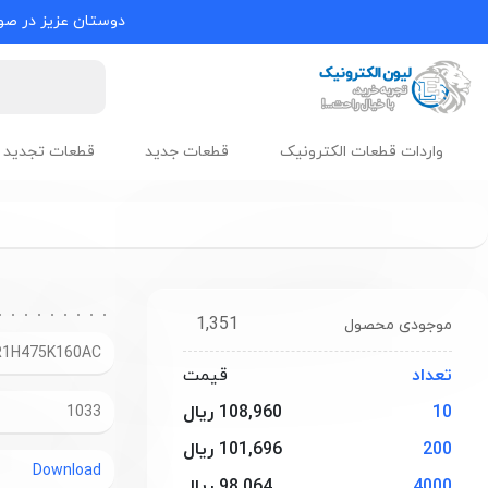
دوستان عزیز در صور
واردات قطعات الکترونیک
قطعات جدید
قطعات تجدید 
1,351
موجودی محصول
R1H475K160AC
تعداد
قیمت
10
108,960 ریال
1033
200
101,696 ریال
Download
4000
98,064 ریال