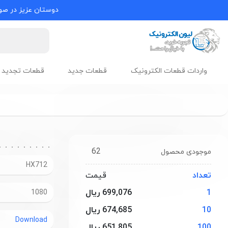
دوستان عزیز در صور
واردات قطعات الکترونیک
قطعات جدید
قطعات تجدید 
62
موجودی محصول
HX712
تعداد
قیمت
1
699,076 ریال
1080
10
674,685 ریال
Download
100
651,805 ریال