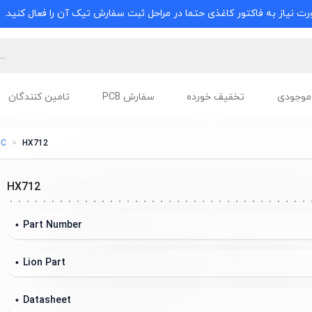
ت نیاز به فاکتور کاغذی حتما در مراحل ثبت سفارش تیک آن را فعال کنید.
موجودی
تخفیف خورده
سفارش PCB
تامین کنندگان
DC
HX712
HX712
Part Number
Lion Part
Datasheet