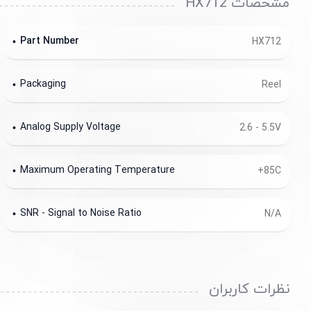
مشخصات HX712
Part Number
HX712
Packaging
Reel
Analog Supply Voltage
2.6 - 5.5V
Maximum Operating Temperature
+85C
SNR - Signal to Noise Ratio
N/A
نظرات کاربران