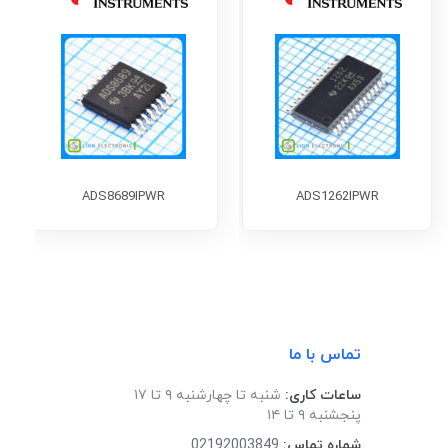
ADS8689IPWR
ADS1262IPWR
تماس با ما
ساعات کاری:
شنبه تا چهارشنبه ۹ تا ۱۷
پنجشنبه ۹ تا ۱۴
شماره تماس:
02192003849