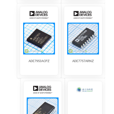
پیشنهاد قطعه
واردات قطعات الکترونیک
فروشگاه قطعات الکترونیک
همراه با لیون الکترونیک
درباره ما
تماس با ما
تجربه خرید از لیون الکترونیک
انتقادات و پیشنهادات
قوانین و مقررات
دسته بندی های برگزیده
مبدل آنالوگ به دیجیتال
آپ امپ
ماسفت
میکروکنترلر AVR