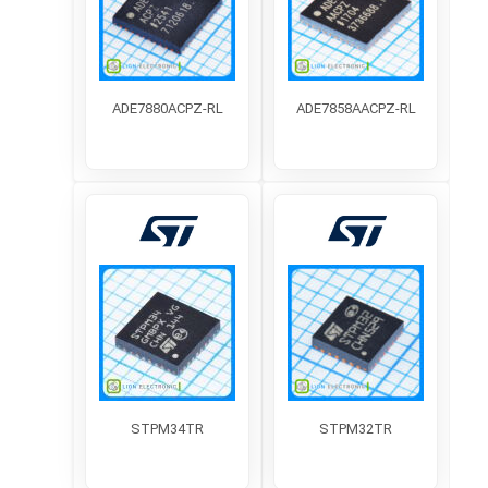
ADE7880ACPZ-RL
ADE7858AACPZ-RL
خدمات مشتریان
مشاوره فنی