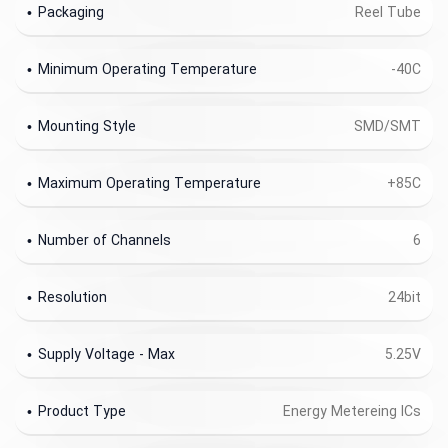
Part
آیسی اندازه گیری توان الکتریکی(کنتور)
ADE7758ARWZ
Number
Input Type
Analog
Packaging
Reel Tube
Minimum Operating Temperature
-40C
Mounting Style
SMD/SMT
Maximum Operating Temperature
+85C
Number of Channels
6
Resolution
24bit