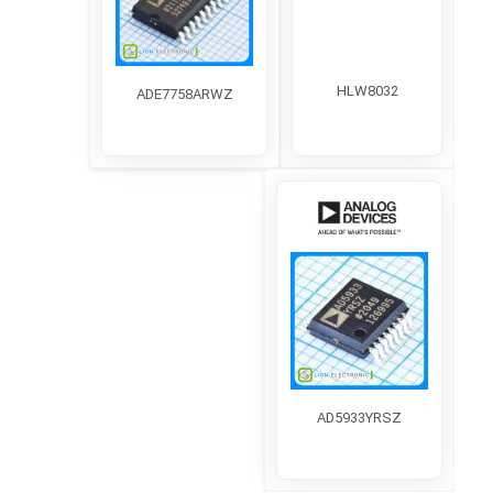
میکروکنترلر ARM
تماس با ما
ساعات کاری:
شنبه تا چهارشنبه ۹ تا ۱۷
پنجشنبه ۹ تا ۱۴
شماره تماس:
02192003849
آدرس فروشگاه:
تهران، خیابان جمهوری، نرسیده به پل
حافظ، روبروی پاساژ توکل، پاساژ خانه موبایل، طبقه
منفی1، واحد B4 (خرید حضوری به دلیل فاصله انبار و
فروشگاه مقدور نیست)
فروشگاه اینترنتی لیون الکترونیک
لیون الکترونیک مرکز خرید و فروش قطعات الکترونیک در تهران
| خرید قطعات الکترونیک اورجینال از فروشگاه قطعات