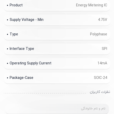
Supply Voltage - Max
5.25V
Product Type
Energy Metereing ICs
Product
Energy Metering IC
Supply Voltage - Min
4.75V
Type
Polyphase
Interface Type
SPI
Operating Supply Current
14mA
Package-Case
SOIC-24