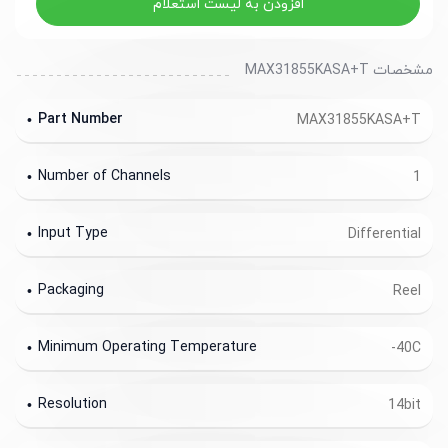
افزودن به لیست استعلام
مشخصات MAX31855KASA+T
Part Number
MAX31855KASA+T
Number of Channels
1
Input Type
Differential
Packaging
Reel
Minimum Operating Temperature
-40C
Resolution
14bit