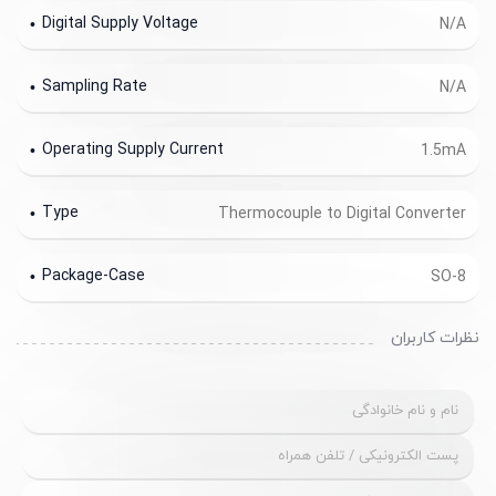
Digital Supply Voltage
N/A
Sampling Rate
N/A
Operating Supply Current
1.5mA
Type
Thermocouple to Digital Converter
Package-Case
SO-8
نظرات کاربران