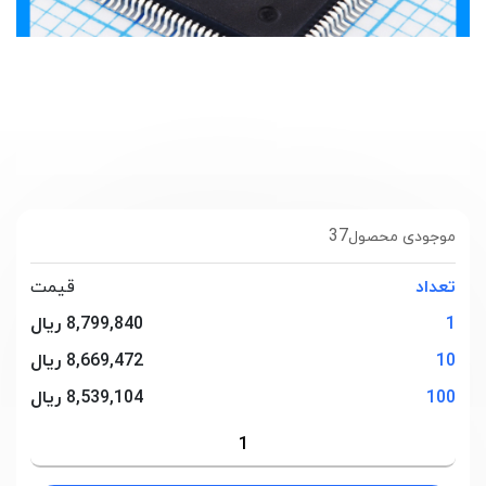
37
موجودی محصول
تعداد
قیمت
1
8,799,840 ریال
10
8,669,472 ریال
100
8,539,104 ریال