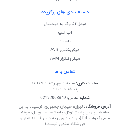
دسته بندی های برگزیده
مبدل آنالوگ به دیجیتال
آپ امپ
ماسفت
میکروکنترلر AVR
میکروکنترلر ARM
تماس با ما
ساعات کاری:
شنبه تا چهارشنبه ۹ تا ۱۷
پنجشنبه ۹ تا ۱۴
شماره تماس:
02192003849
آدرس فروشگاه:
تهران، خیابان جمهوری، نرسیده به پل
حافظ، روبروی پاساژ توکل، پاساژ خانه موبایل، طبقه
منفی1، واحد B4 (خرید حضوری به دلیل فاصله انبار و
فروشگاه مقدور نیست)