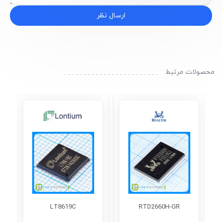
ارسال نظر
محصولات مرتبط
R
LT8619C
RTD2660H-GR