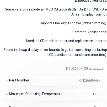
Embedded Featur
Some versions include an MCU (Microcontroller Unit) for OSD (
Screen Display) contr
Supports backlight control (PWM dimmin
Common Applicatio
Used in LCD monitor repair and replacement boar
Found in cheap display driver boards (e.g., for converting old lap
LCD panels into standalone monitor
مشخصات RTD2660H-GR
Part Number
RTD2660H-GR
Maximum Operating Temperature
+70C