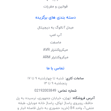
قوانین و مقررات
دسته بندی های برگزیده
مبدل آنالوگ به دیجیتال
آپ امپ
ماسفت
میکروکنترلر AVR
میکروکنترلر ARM
تماس با ما
ساعات کاری:
شنبه تا چهارشنبه ۹ تا ۱۷
پنجشنبه ۹ تا ۱۴
شماره تماس:
02192003849
آدرس فروشگاه:
تهران، خیابان جمهوری، نرسیده به پل
حافظ، روبروی پاساژ توکل، پاساژ خانه موبایل، طبقه
منفی1، واحد B4 (خرید حضوری به دلیل فاصله انبار و