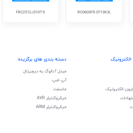
FRC2512J510TS
RC0603FR-0713K3L
 الکترونیک
دسته بندی های برگزیده
مبدل آنالوگ به دیجیتال
آپ امپ
لیون الکترونیک
ماسفت
نهادات
میکروکنترلر AVR
ت
میکروکنترلر ARM