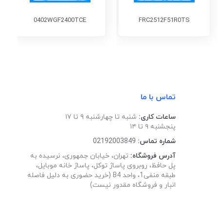
0402WGF2400TCE
FRC2512F51R0TS
تماس با ما
ساعات کاری:
شنبه تا چهارشنبه ۹ تا ۱۷
پنجشنبه ۹ تا ۱۴
شماره تماس:
02192003849
آدرس فروشگاه:
تهران، خیابان جمهوری، نرسیده به
پل حافظ، روبروی پاساژ توکل، پاساژ خانه موبایل،
طبقه منفی1، واحد B4 (خرید حضوری به دلیل فاصله
انبار و فروشگاه مقدور نیست)