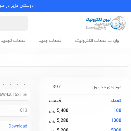
دوستان عزیز در صور
واردات قطعات الکترونیک
قطعات جدید
قطعات تجدید 
397
موجودی محصول
6W4J0152T5E
تعداد
قیمت
5,400
100
1813
ریال
5,280
1000
ریال
Download
5,200
5000