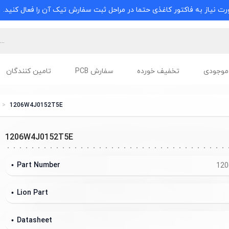
ت نیاز به فاکتور کاغذی حتما در مراحل ثبت سفارش تیک آن را فعال کنید.
موجودی
تخفیف خورده
سفارش PCB
تامین کنندگان
1206W4J0152T5E
1206W4J0152T5E
Part Number
120
Lion Part
Datasheet