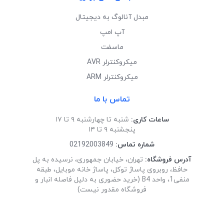
مبدل آنالوگ به دیجیتال
آپ امپ
ماسفت
میکروکنترلر AVR
میکروکنترلر ARM
تماس با ما
ساعات کاری:
شنبه تا چهارشنبه ۹ تا ۱۷
پنجشنبه ۹ تا ۱۴
شماره تماس:
02192003849
آدرس فروشگاه:
تهران، خیابان جمهوری، نرسیده به پل
حافظ، روبروی پاساژ توکل، پاساژ خانه موبایل، طبقه
منفی1، واحد B4 (خرید حضوری به دلیل فاصله انبار و
فروشگاه مقدور نیست)