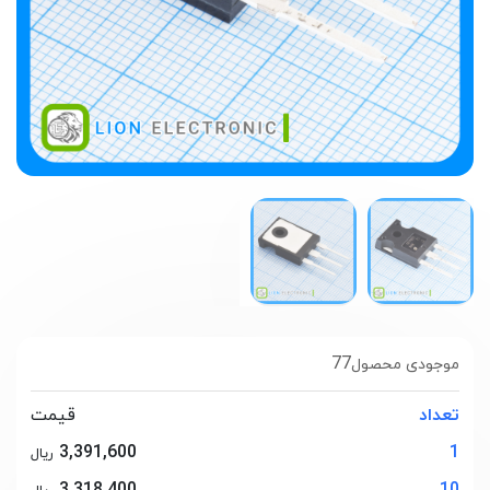
77
موجودی محصول
تعداد
قیمت
3,391,600
1
ریال