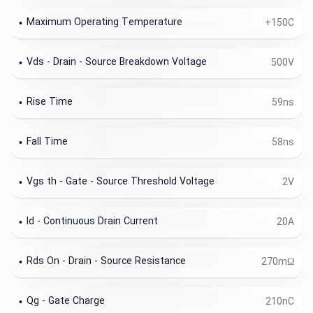
Maximum Operating Temperature
+150C
Vds - Drain - Source Breakdown Voltage
500V
Rise Time
59ns
Fall Time
58ns
Vgs th - Gate - Source Threshold Voltage
2V
Id - Continuous Drain Current
20A
Rds On - Drain - Source Resistance
270mΩ
Qg - Gate Charge
210nC