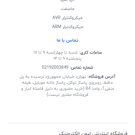
ماسفت
میکروکنترلر AVR
میکروکنترلر ARM
تماس با ما
ساعات کاری:
شنبه تا چهارشنبه ۹ تا ۱۷
پنجشنبه ۹ تا ۱۴
شماره تماس:
02192003849
آدرس فروشگاه:
تهران، خیابان جمهوری، نرسیده به پل
حافظ، روبروی پاساژ توکل، پاساژ خانه موبایل، طبقه
منفی1، واحد B4 (خرید حضوری به دلیل فاصله انبار و
فروشگاه مقدور نیست)
فروشگاه اینترنتی لیون الکترونیک