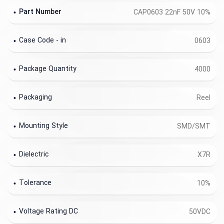
Part Number
CAP0603 22nF 50V 10%
Case Code - in
0603
Package Quantity
4000
Packaging
Reel
Mounting Style
SMD/SMT
Dielectric
X7R
Tolerance
10%
Voltage Rating DC
50VDC