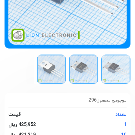
296
موجودی محصول
تعداد
قیمت
1
425,952 ریال