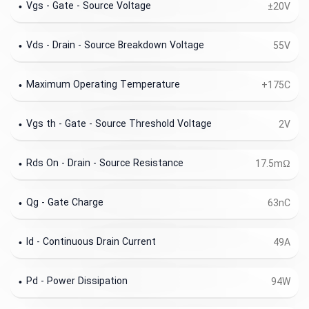
Vgs - Gate - Source Voltage
±20V
Vds - Drain - Source Breakdown Voltage
55V
Maximum Operating Temperature
+175C
Vgs th - Gate - Source Threshold Voltage
2V
Rds On - Drain - Source Resistance
17.5mΩ
Qg - Gate Charge
63nC
Id - Continuous Drain Current
49A
Pd - Power Dissipation
94W