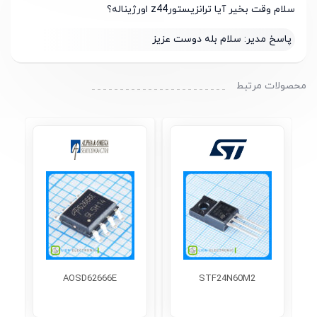
سلام وقت بخیر آیا ترانزیستورz44 اورژیناله؟
پاسخ مدیر:
سلام بله دوست عزیز
محصولات مرتبط
AOSD62666E
STF24N60M2