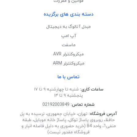
قوانین و مقررات
دسته بندی های برگزیده
مبدل آنالوگ به دیجیتال
آپ امپ
ماسفت
میکروکنترلر AVR
میکروکنترلر ARM
تماس با ما
ساعات کاری:
شنبه تا چهارشنبه ۹ تا ۱۷
پنجشنبه ۹ تا ۱۴
شماره تماس:
02192003849
آدرس فروشگاه:
تهران، خیابان جمهوری، نرسیده به پل
حافظ، روبروی پاساژ توکل، پاساژ خانه موبایل، طبقه
منفی1، واحد B4 (خرید حضوری به دلیل فاصله انبار و
فروشگاه مقدور نیست)