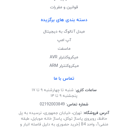
قوانین و مقررات
دسته بندی های برگزیده
مبدل آنالوگ به دیجیتال
آپ امپ
ماسفت
میکروکنترلر AVR
میکروکنترلر ARM
تماس با ما
ساعات کاری:
شنبه تا چهارشنبه ۹ تا ۱۷
پنجشنبه ۹ تا ۱۴
شماره تماس:
02192003849
آدرس فروشگاه:
تهران، خیابان جمهوری، نرسیده به پل
حافظ، روبروی پاساژ توکل، پاساژ خانه موبایل، طبقه
منفی1، واحد B4 (خرید حضوری به دلیل فاصله انبار و