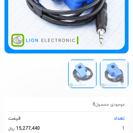
8
موجودی محصول
تعداد
قیمت
15,277,440
1
ریال