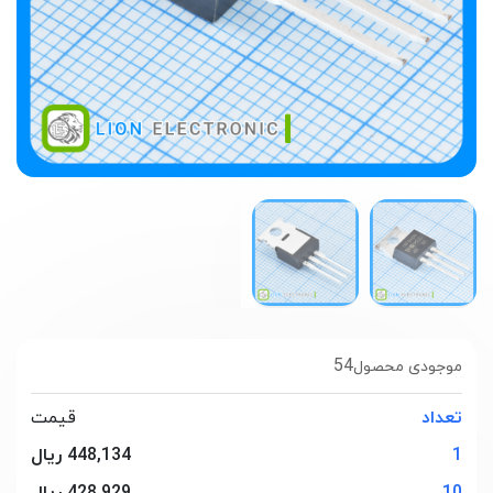
54
موجودی محصول
تعداد
قیمت
1
448,134 ریال