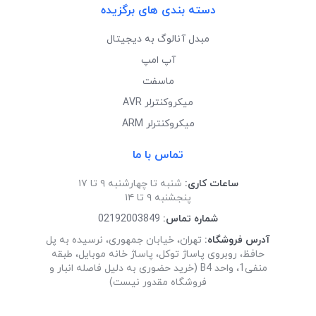
دسته بندی های برگزیده
مبدل آنالوگ به دیجیتال
آپ امپ
ماسفت
میکروکنترلر AVR
میکروکنترلر ARM
تماس با ما
ساعات کاری:
شنبه تا چهارشنبه ۹ تا ۱۷
پنجشنبه ۹ تا ۱۴
شماره تماس:
02192003849
آدرس فروشگاه:
تهران، خیابان جمهوری، نرسیده به پل
حافظ، روبروی پاساژ توکل، پاساژ خانه موبایل، طبقه
منفی1، واحد B4 (خرید حضوری به دلیل فاصله انبار و
فروشگاه مقدور نیست)