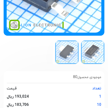
80
موجودی محصول
تعداد
قیمت
1
193,024 ریال
10
183,706 ریال