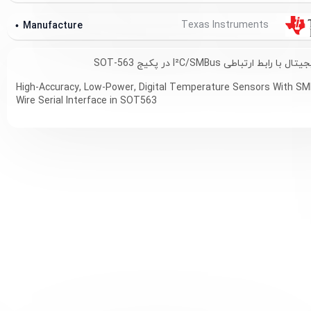
Texas Instruments
Manufacture
ط ارتباطی I²C/SMBus در پکیج SOT-563
High-Accuracy, Low-Power, Digital Temperature Sensors With S
Wire Serial Interface in SOT563