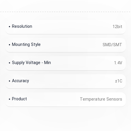
Resolution
12bit
Mounting Style
SMD/SMT
Supply Voltage - Min
1.4V
Accuracy
±1C
Product
Temperature Sensors