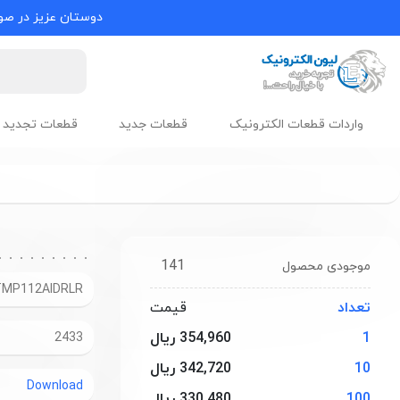
دوستان عزیز در صور
واردات قطعات الکترونیک
قطعات جدید
قطعات تجدید 
141
موجودی محصول
MP112AIDRLR
تعداد
قیمت
1
354,960 ریال
2433
10
342,720 ریال
Download
100
330,480 ریال