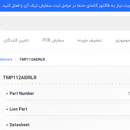
ت نیاز به فاکتور کاغذی حتما در مراحل ثبت سفارش تیک آن را فعال کنید.
موجودی
تخفیف خورده
سفارش PCB
تامین کنندگان
Sensors
TMP112AIDRLR
TMP112AIDRLR
Part Number
T
Lion Part
Datasheet