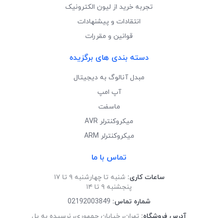
تجربه خرید از لیون الکترونیک
انتقادات و پیشنهادات
قوانین و مقررات
دسته بندی های برگزیده
مبدل آنالوگ به دیجیتال
آپ امپ
ماسفت
میکروکنترلر AVR
میکروکنترلر ARM
تماس با ما
ساعات کاری:
شنبه تا چهارشنبه ۹ تا ۱۷
پنجشنبه ۹ تا ۱۴
شماره تماس:
02192003849
آدرس فروشگاه:
تهران، خیابان جمهوری، نرسیده به پل