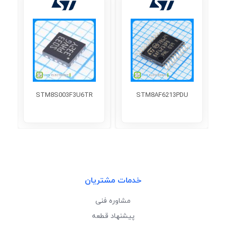
STM8S003F3U6TR
STM8AF6213PDU
خدمات مشتریان
مشاوره فنی
پیشنهاد قطعه