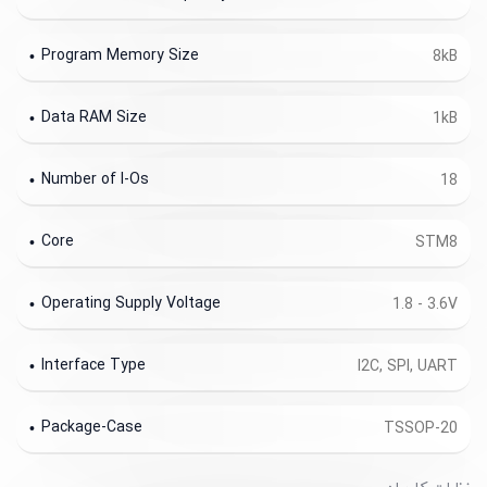
Program Memory Size
8kB
Data RAM Size
1kB
Number of I-Os
18
Core
STM8
Operating Supply Voltage
1.8 - 3.6V
Interface Type
I2C, SPI, UART
Package-Case
TSSOP-20