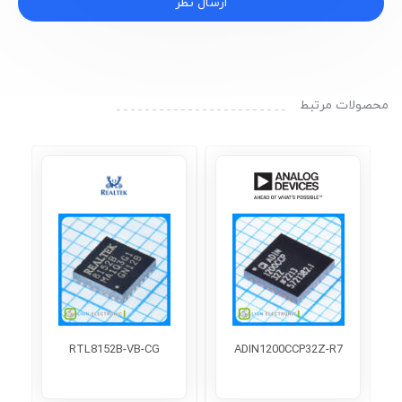
ارسال نظر
محصولات مرتبط
RTL8152B-VB-CG
ADIN1200CCP32Z-R7