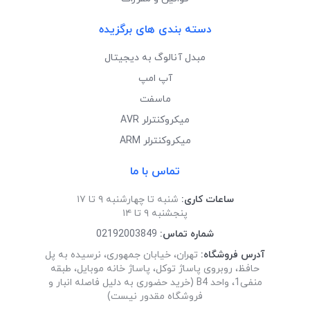
دسته بندی های برگزیده
مبدل آنالوگ به دیجیتال
آپ امپ
ماسفت
میکروکنترلر AVR
میکروکنترلر ARM
تماس با ما
ساعات کاری:
شنبه تا چهارشنبه ۹ تا ۱۷
پنجشنبه ۹ تا ۱۴
شماره تماس:
02192003849
آدرس فروشگاه:
تهران، خیابان جمهوری، نرسیده به پل
حافظ، روبروی پاساژ توکل، پاساژ خانه موبایل، طبقه
منفی1، واحد B4 (خرید حضوری به دلیل فاصله انبار و
فروشگاه مقدور نیست)