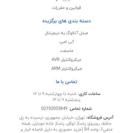
قوانین و مقررات
دسته بندی های برگزیده
مبدل آنالوگ به دیجیتال
آپ امپ
ماسفت
میکروکنترلر AVR
میکروکنترلر ARM
تماس با ما
ساعات کاری:
شنبه تا چهارشنبه ۹ تا ۱۷
پنجشنبه ۹ تا ۱۴
شماره تماس:
02192003849
آدرس فروشگاه:
تهران، خیابان جمهوری، نرسیده به پل
حافظ، روبروی پاساژ توکل، پاساژ خانه موبایل، طبقه
منفی1، واحد B4 (خرید حضوری به دلیل فاصله انبار و