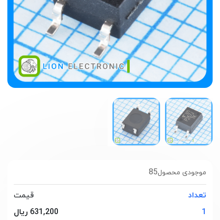
85
موجودی محصول
تعداد
قیمت
1
631,200 ریال