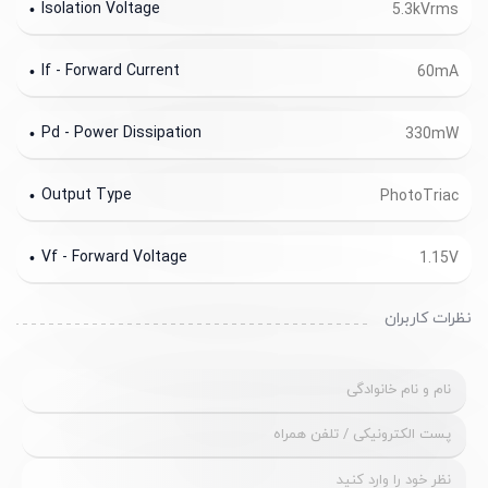
Isolation Voltage
5.3kVrms
If - Forward Current
60mA
Pd - Power Dissipation
330mW
Output Type
PhotoTriac
Vf - Forward Voltage
1.15V
نظرات کاربران