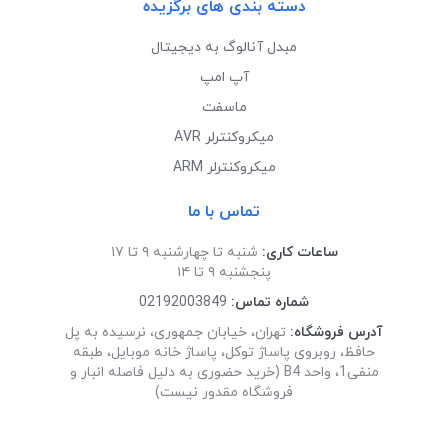
دسته بندی های برگزیده
مبدل آنالوگ به دیجیتال
آپ امپ
ماسفت
میکروکنترلر AVR
میکروکنترلر ARM
تماس با ما
ساعات کاری:
شنبه تا چهارشنبه ۹ تا ۱۷
پنجشنبه ۹ تا ۱۴
شماره تماس:
02192003849
آدرس فروشگاه:
تهران، خیابان جمهوری، نرسیده به پل
حافظ، روبروی پاساژ توکل، پاساژ خانه موبایل، طبقه
منفی1، واحد B4 (خرید حضوری به دلیل فاصله انبار و
فروشگاه مقدور نیست)