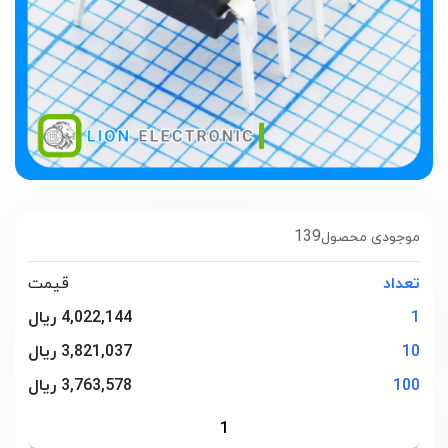
139
موجودی محصول
تعداد
قیمت
1
4,022,144 ریال
10
3,821,037 ریال
100
3,763,578 ریال