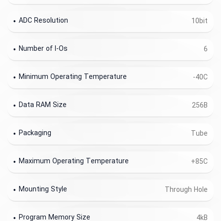
ADC Resolution
10bit
Number of I-Os
6
Minimum Operating Temperature
-40C
Data RAM Size
256B
Packaging
Tube
Maximum Operating Temperature
+85C
Mounting Style
Through Hole
Program Memory Size
4kB