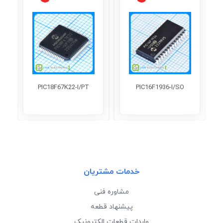
PIC18F67K22-I/PT
PIC16F1936-I/SO
خدمات مشتریان
مشاوره فنی
پیشنهاد قطعه
واردات قطعات الکترونیک