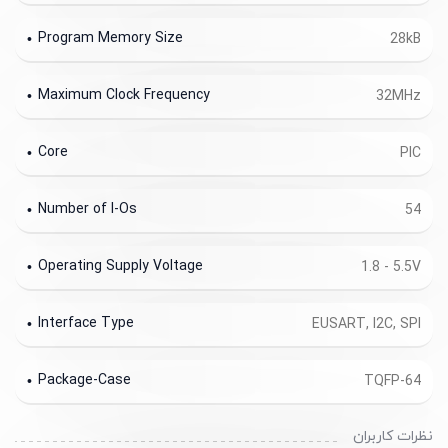
Program Memory Size
28kB
Maximum Clock Frequency
32MHz
Core
PIC
Number of I-Os
54
Operating Supply Voltage
1.8 - 5.5V
Interface Type
EUSART, I2C, SPI
Package-Case
TQFP-64
نظرات کاربران