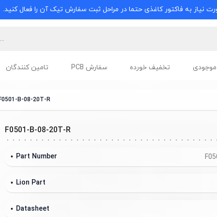
ت نیاز به فاکتور کاغذی حتما در مراحل ثبت سفارش تیک آن را فعال کنید.
موجودی
تخفیف خورده
سفارش PCB
تامین کنندگان
F0501-B-08-20T-R
F0501-B-08-20T-R
Part Number
F05
Lion Part
Datasheet