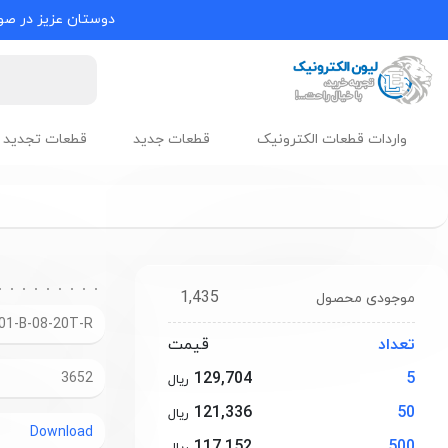
دوستان عزیز در صور
واردات قطعات الکترونیک
قطعات جدید
قطعات تجدید 
1,435
موجودی محصول
01-B-08-20T-R
تعداد
قیمت
129,704
5
3652
ریال
121,336
50
ریال
Download
117,152
500