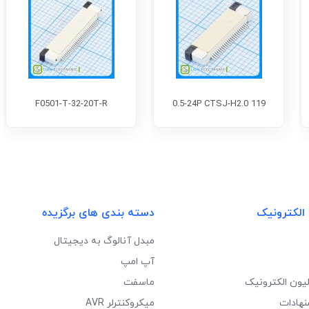
F0501-T-32-20T-R
0.5-24P CTSJ-H2.0 119
 الکترونیک
دسته بندی های برگزیده
مبدل آنالوگ به دیجیتال
آپ امپ
لیون الکترونیک
ماسفت
نهادات
میکروکنترلر AVR