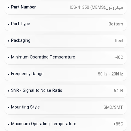
Part Number
میکروفون(MEMS) ICS-41350
Port Type
Bottom
Packaging
Reel
Minimum Operating Temperature
-40C
Frequency Range
50Hz - 20kHz
SNR - Signal to Noise Ratio
64dB
Mounting Style
SMD/SMT
Maximum Operating Temperature
+85C