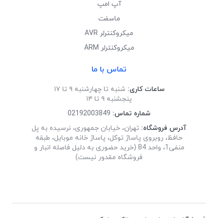
آپ امپ
ماسفت
میکروکنترلر AVR
میکروکنترلر ARM
تماس با ما
ساعات کاری:
شنبه تا چهارشنبه ۹ تا ۱۷
پنجشنبه ۹ تا ۱۴
شماره تماس:
02192003849
آدرس فروشگاه:
تهران، خیابان جمهوری، نرسیده به پل
حافظ، روبروی پاساژ توکل، پاساژ خانه موبایل، طبقه
منفی1، واحد B4 (خرید حضوری به دلیل فاصله انبار و
فروشگاه مقدور نیست)