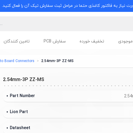
ت نیاز به فاکتور کاغذی حتما در مراحل ثبت سفارش تیک آن را فعال کنید.
موجودی
تخفیف خورده
سفارش PCB
تامین کنندگان
 to Board Connectors
2.54mm-3P ZZ-MS
2.54mm-3P ZZ-MS
Part Number
2.5
Lion Part
Datasheet