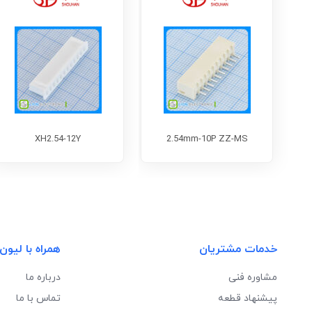
XH2.54-12Y
2.54mm-10P ZZ-MS
خدمات مشتریان
همراه با لیون
مشاوره فنی
درباره ما
پیشنهاد قطعه
تماس با ما