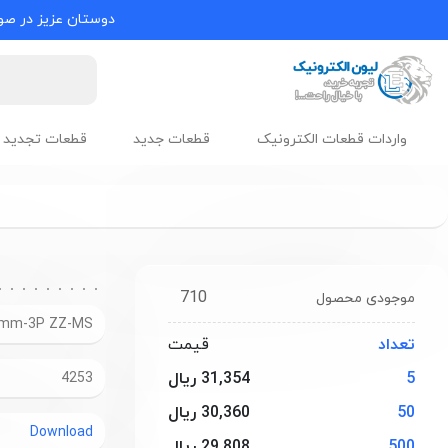
دوستان عزیز در صور
واردات قطعات الکترونیک
قطعات جدید
قطعات تجدید 
710
موجودی محصول
4mm-3P ZZ-MS
تعداد
قیمت
5
31,354 ریال
4253
50
30,360 ریال
Download
500
29,808 ریال