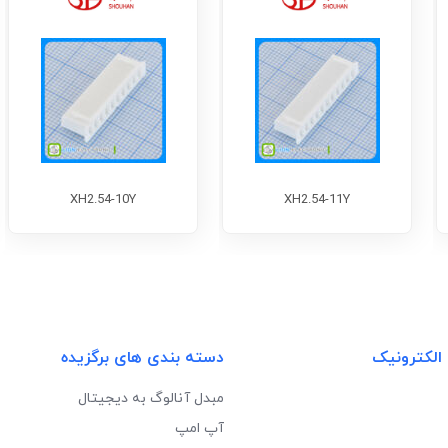
XH2.54-10Y
XH2.54-11Y
 الکترونیک
دسته بندی های برگزیده
مبدل آنالوگ به دیجیتال
آپ امپ