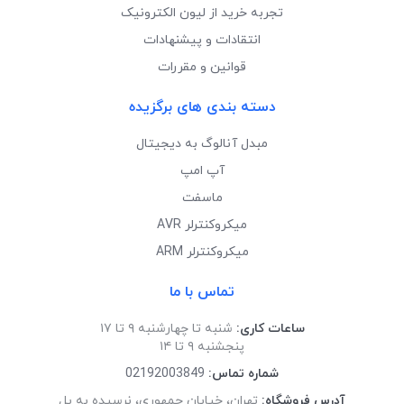
تجربه خرید از لیون الکترونیک
انتقادات و پیشنهادات
قوانین و مقررات
دسته بندی های برگزیده
مبدل آنالوگ به دیجیتال
آپ امپ
ماسفت
میکروکنترلر AVR
میکروکنترلر ARM
تماس با ما
ساعات کاری:
شنبه تا چهارشنبه ۹ تا ۱۷
پنجشنبه ۹ تا ۱۴
شماره تماس:
02192003849
آدرس فروشگاه:
تهران، خیابان جمهوری، نرسیده به پل